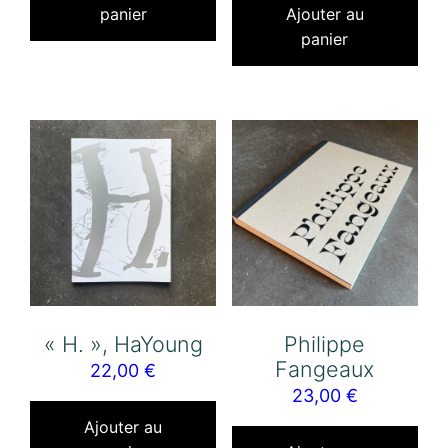
panier
Ajouter au
panier
« H. », HaYoung
Philippe
Fangeaux
22,00
€
23,00
€
Ajouter au