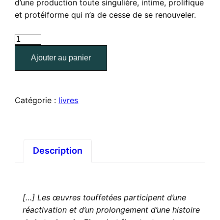
d’une production toute singulière, intime, prolifique
et protéiforme qui n’a de cesse de se renouveler.
quantité
de
Ajouter au panier
Claude
Como
Catégorie :
livres
Description
[…] Les œuvres touffetées participent d’une
réactivation et d’un prolongement d’une histoire