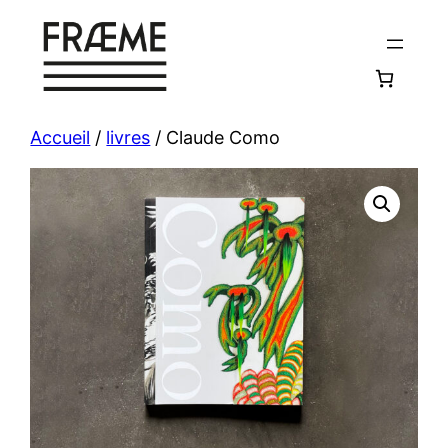
Aller
au
contenu
Accueil
/
livres
/ Claude Como