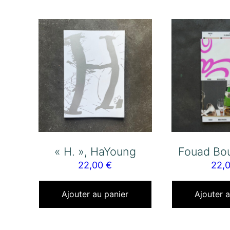
« H. », HaYoung
Fouad Bo
22,00
€
22,
Ajouter au panier
Ajouter a