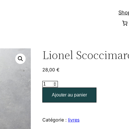
Sho
Lionel Scoccimar
28,00
€
quantité
de
Ajouter au panier
Lionel
Scoccimaro
Catégorie :
livres