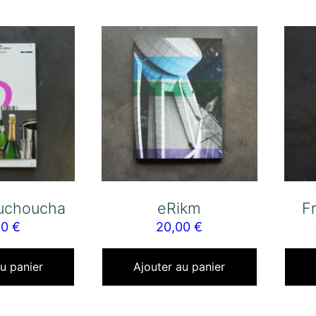
uchoucha
eRikm
F
00
€
20,00
€
u panier
Ajouter au panier